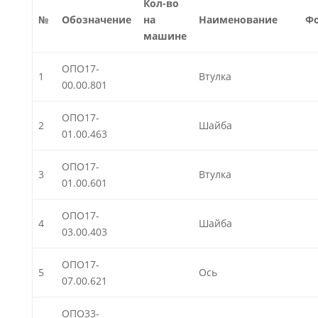
Кол-во
№
Обозначение
на
Наименование
Ф
машине
ОПО17-
1
Втулка
00.00.801
ОПО17-
2
Шайба
01.00.463
ОПО17-
3
Втулка
01.00.601
ОПО17-
4
Шайба
03.00.403
ОПО17-
5
Ось
07.00.621
ОПО33-