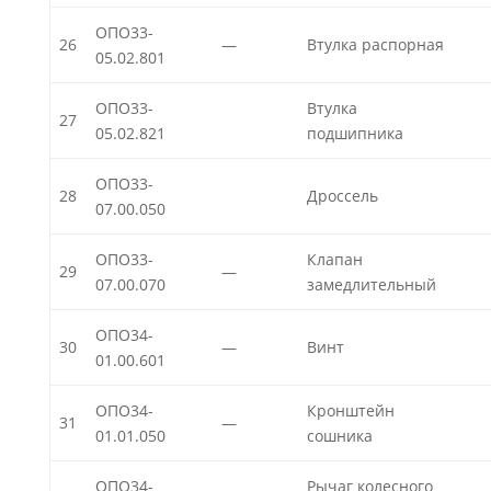
ОПО33-
26
—
Втулка распорная
05.02.801
ОПО33-
Втулка
27
05.02.821
подшипника
ОПО33-
28
Дроссель
07.00.050
ОПО33-
Клапан
29
—
07.00.070
замедлительный
ОПО34-
30
—
Винт
01.00.601
ОПО34-
Кронштейн
31
—
01.01.050
сошника
ОПО34-
Рычаг колесного